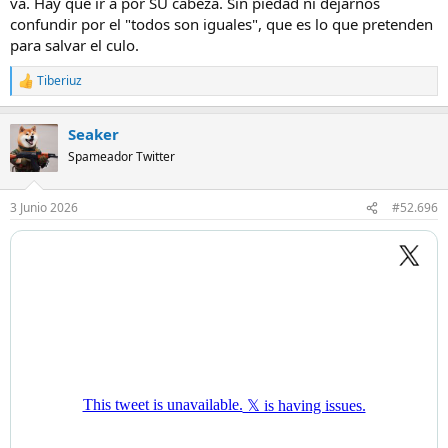
va. Hay que ir a por SU cabeza. Sin piedad ni dejarnos
confundir por el "todos son iguales", que es lo que pretenden
para salvar el culo.
Tiberiuz
R
e
a
Seaker
c
c
Spameador Twitter
i
o
n
3 Junio 2026
#52.696
e
s
: