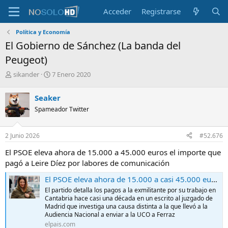
Acceder
Registrarse
Política y Economía
El Gobierno de Sánchez (La banda del
Peugeot)
A
F
sikander
7 Enero 2020
u
e
t
c
Seaker
o
h
Spameador Twitter
r
a
d
e
2 Junio 2026
#52.676
i
n
El PSOE eleva ahora de 15.000 a 45.000 euros el importe que
i
pagó a Leire Díez por labores de comunicación
c
i
El PSOE eleva ahora de 15.000 a casi 45.000 euros el importe que pagó a Leire Díez por labores de comunicación
o
El partido detalla los pagos a la exmilitante por su trabajo en
Cantabria hace casi una década en un escrito al juzgado de
Madrid que investiga una causa distinta a la que llevó a la
Audiencia Nacional a enviar a la UCO a Ferraz
elpais.com