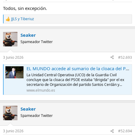
e
s
Todos, sin excepción.
:
JJLS
y
Tiberiuz
R
e
a
Seaker
c
c
Spameador Twitter
i
o
n
3 Junio 2026
#52.693
e
s
EL MUNDO accede al sumario de la cloaca del PSOE: la UCO concluye que estaba "dirigida" por Cerdán y Leire Díez para "proteger los intereses del presidente del Gobierno"
:
La Unidad Central Operativa (UCO) de la Guardia Civil
concluye que la cloaca del PSOE estaba "dirigida" por el ex
secretario de Organización del partido Santos Cerdán y...
www.elmundo.es
Seaker
Spameador Twitter
3 Junio 2026
#52.694