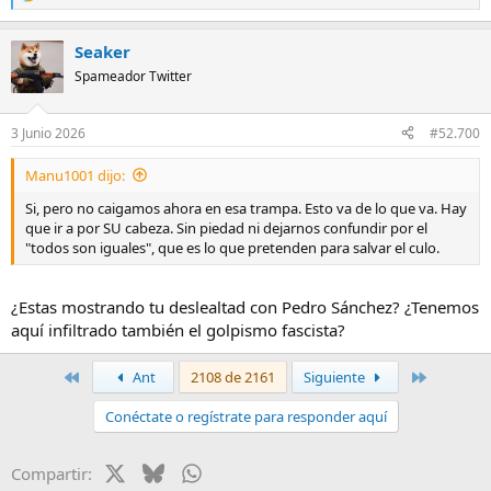
R
e
a
Seaker
c
c
Spameador Twitter
i
o
n
3 Junio 2026
#52.700
e
s
Manu1001 dijo:
:
Si, pero no caigamos ahora en esa trampa. Esto va de lo que va. Hay
que ir a por SU cabeza. Sin piedad ni dejarnos confundir por el
"todos son iguales", que es lo que pretenden para salvar el culo.
¿Estas mostrando tu deslealtad con Pedro Sánchez? ¿Tenemos
aquí infiltrado también el golpismo fascista?
Primero
Último
Ant
2108 de 2161
Siguiente
Conéctate o regístrate para responder aquí
X
Bluesky
WhatsApp
Compartir: