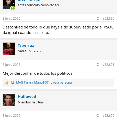
antes conocido como dfcjedi
3 Junio 2026
#52.690
Desconfiad de todo lo que haya sido supervisado por el PSOE,
da igual cuando leas esto.
Tiberiuz
Nadie
Supervisor
3 Junio 2026
#52.691
Mejor desconfiar de todos los políticos
JJLS
,
Moff Tarkin
,
Manu1001
y otra persona
R
e
a
Hallowed
c
c
Miembro habitual
i
o
n
3 Junio 2026
#52.692