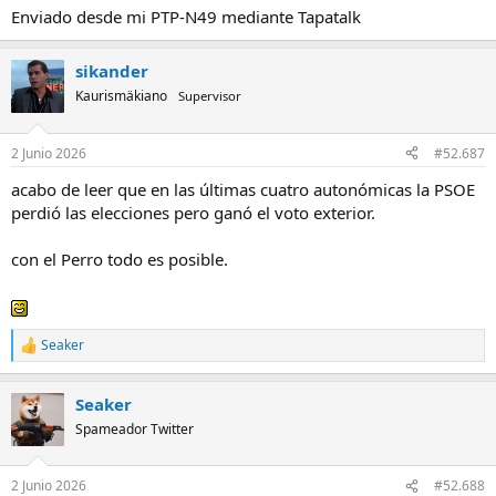
Enviado desde mi PTP-N49 mediante Tapatalk
sikander
Kaurismäkiano
Supervisor
2 Junio 2026
#52.687
acabo de leer que en las últimas cuatro autonómicas la PSOE
perdió las elecciones pero ganó el voto exterior.
con el Perro todo es posible.
Seaker
R
e
a
Seaker
c
c
Spameador Twitter
i
o
n
2 Junio 2026
#52.688
e