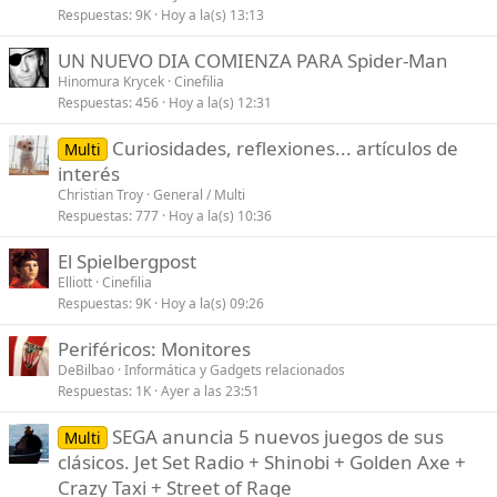
Respuestas
9K
Hoy a la(s) 13:13
UN NUEVO DIA COMIENZA PARA Spider-Man
Hinomura Krycek
Cinefilia
Respuestas
456
Hoy a la(s) 12:31
Curiosidades, reflexiones... artículos de
Multi
interés
Christian Troy
General / Multi
Respuestas
777
Hoy a la(s) 10:36
El Spielbergpost
Elliott
Cinefilia
Respuestas
9K
Hoy a la(s) 09:26
Periféricos: Monitores
DeBilbao
Informática y Gadgets relacionados
Respuestas
1K
Ayer a las 23:51
SEGA anuncia 5 nuevos juegos de sus
Multi
clásicos. Jet Set Radio + Shinobi + Golden Axe +
Crazy Taxi + Street of Rage